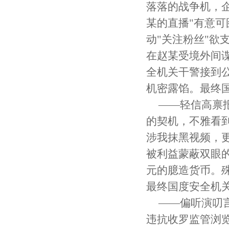
落落的战争机，
某的直播"有意
动"关注粉丝"
在赵某受境外间
全机关干警接到
机密露馅。最终
——轻信高禀
的契机，不雅看
涉我抹黑视频，
被利益蒙蔽双眼
元的臆造货币。
最终国度安全机
——偏听演叨
违抗收罗监管浏