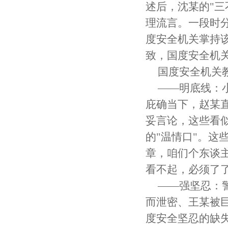
述后，沈某的"三
理流言。一段时
度安全机关掌持
致，国度安全机
国度安全机关
——明底线：
庇确当下，赵某
妥言论，这些看似
的"温情口"。这
章，咱们个东谈
看不起，必须了了
——强坚忍：
而泄密、王某被
度安全坚忍的缺