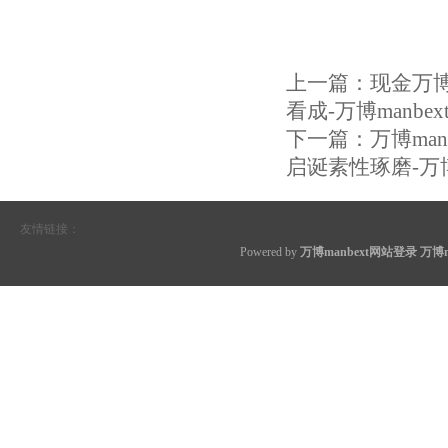
上一篇：
现金万博
看成-万博manbe
下一篇：
万博ma
启诞素性琢磨-万博
友情链接：
Powered by
万博manbext网站登录 万博