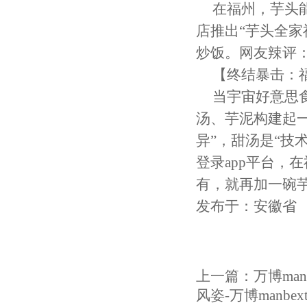
在福州，芋头能
店推出“芋头全
炒饭。网友辣评：
【终结暴击：
当宇宙好意思
汤、芋泥构建起一
异”，甜汤是“技术
登录app平台，
有，就再加一碗
发布于：安徽省
上一篇：
万博ma
风姿-万博manbe