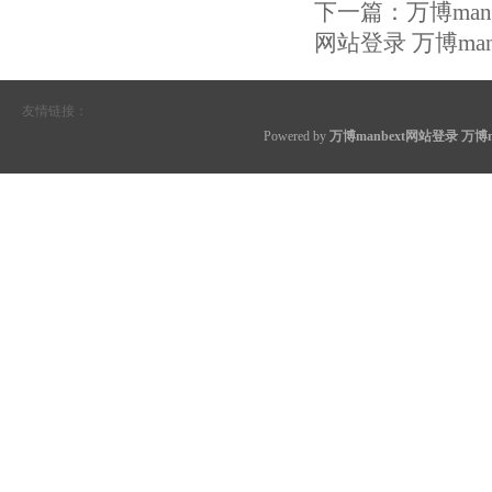
下一篇：
万博man
网站登录 万博ma
友情链接：
Powered by
万博manbext网站登录 万博