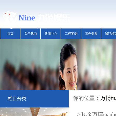
首页
关于我们
新闻中心
工程案例
荣誉资质
诚聘精
你的位置：
万博m
栏目分类
> 现金万博ma