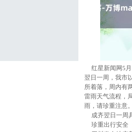
红星新闻网5月
翌日一周，我市
所着落，周内有两
雷雨天气流程，局
雨，请珍重注意
成齐翌日一周
珍重出行安全