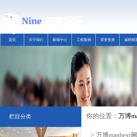
首页
关于我们
新闻中心
工程案例
荣誉资质
诚聘精
你的位置：
万博m
栏目分类
> 万博manbe