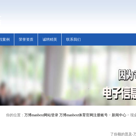
程案例
荣誉资质
诚聘精英
联系我们
你的位置：
万博manbext网站登录 万博manbext体育官网注册账号
>
新闻中心
> 现
了份额的普及-万博