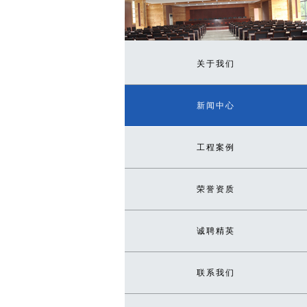
关于我们
新闻中心
工程案例
荣誉资质
诚聘精英
联系我们